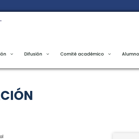
ión
Difusión
Comité académico
Alumno
ACIÓN
al