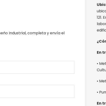
Ubic
ubica
121.
labo
edifi
eño Industrial, completa y envía el
¿Cóm
En t
• Me
Cult
• Met
• Pu
En t