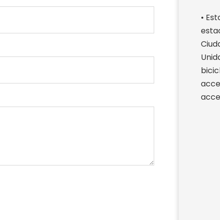
• Es
esta
Ciuda
Unid
bici
acce
acce