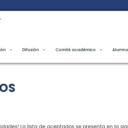
ión
Difusión
Comité académico
Alumno
DOS
idades! La lista de aceptados se presenta en la sigu