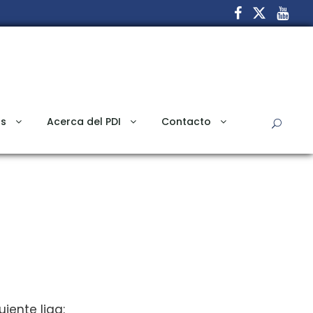
s
Acerca del PDI
Contacto
iente liga: